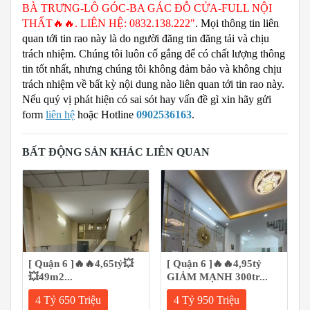
BÀ TRƯNG-LÔ GÓC-BA GÁC ĐỖ CỬA-FULL NỘI
THẤT🔥🔥. LIÊN HỆ: 0832.138.222"
. Mọi thông tin liên
quan tới tin rao này là do người đăng tin đăng tải và chịu
trách nhiệm. Chúng tôi luôn cố gắng để có chất lượng thông
tin tốt nhất, nhưng chúng tôi không đảm bảo và không chịu
trách nhiệm về bất kỳ nội dung nào liên quan tới tin rao này.
Nếu quý vị phát hiện có sai sót hay vấn đề gì xin hãy gửi
form
liên hệ
hoặc Hotline
0902536163
.
BẤT ĐỘNG SẢN KHÁC LIÊN QUAN
[ Quận 6 ]🔥🔥4,65tỷ💥
[ Quận 6 ]🔥🔥4,95tỷ
💥49m2...
GIẢM MẠNH 300tr...
4 Tỷ 650 Triệu
4 Tỷ 950 Triệu