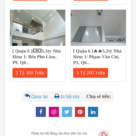
[ Quận 6 ]💥💥5,3ty Nhà
[ Quận 6 ]🔥🔥5,2tỷ Nhà
Hẻm 1/ Bến Phú Lâm,
Hẻm 1/ Phạm Văn Chí,
P9, Q6...
P3, Q6...
5 Tỷ 300 Triệu
5 Tỷ 200 Triệu
Quay lại
In bài này
Chia sẻ trên:
Nhận tin bất động sản theo tiêu chí của