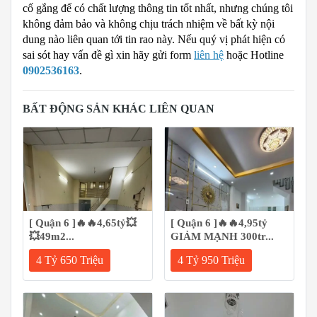
cố gắng để có chất lượng thông tin tốt nhất, nhưng chúng tôi
không đảm bảo và không chịu trách nhiệm về bất kỳ nội
dung nào liên quan tới tin rao này. Nếu quý vị phát hiện có
sai sót hay vấn đề gì xin hãy gửi form
liên hệ
hoặc Hotline
0902536163
.
BẤT ĐỘNG SẢN KHÁC LIÊN QUAN
[ Quận 6 ]🔥🔥4,65tỷ💥
[ Quận 6 ]🔥🔥4,95tỷ
💥49m2...
GIẢM MẠNH 300tr...
4 Tỷ 650 Triệu
4 Tỷ 950 Triệu