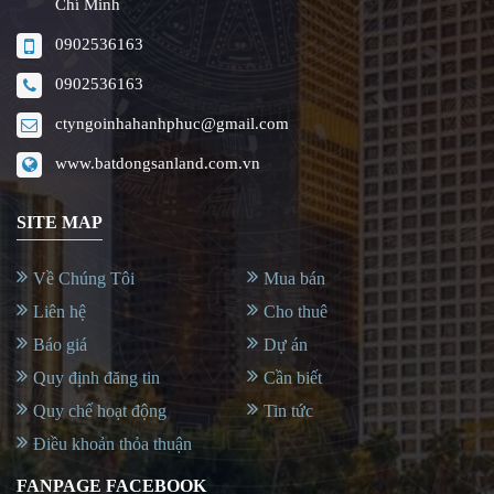
Chí Minh
0902536163
0902536163
ctyngoinhahanhphuc@gmail.com
www.batdongsanland.com.vn
SITE MAP
Về Chúng Tôi
Mua bán
Liên hệ
Cho thuê
Báo giá
Dự án
Quy định đăng tin
Cần biết
Quy chế hoạt động
Tin tức
Điều khoản thỏa thuận
FANPAGE FACEBOOK