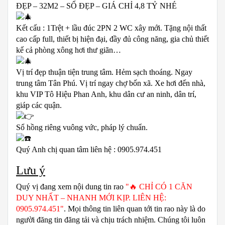
ĐẸP – 32M2 – SỔ ĐẸP – GIÁ CHỈ 4,8 TỶ NHÉ
Kết cấu : 1Trệt + lầu đúc 2PN 2 WC xây mới. Tặng nội thất
cao cấp full, thiết bị hiện đại, đầy đủ công năng, gia chủ thiết
kế cả phòng xông hơi thư giãn…
Vị trí đẹp thuận tiện trung tâm. Hẻm sạch thoáng. Ngay
trung tâm Tân Phú. Vị trí ngay chợ bốn xã. Xe hơi đến nhà,
khu VIP Tô Hiệu Phan Anh, khu dân cư an ninh, dân trí,
giáp các quận.
Sổ hồng riêng vuông vức, pháp lý chuẩn.
Quý Anh chị quan tâm liên hệ : 0905.974.451
Lưu ý
Quý vị đang xem nội dung tin rao
"🔥 CHỈ CÓ 1 CĂN
DUY NHẤT – NHANH MỚI KỊP. LIÊN HỆ:
0905.974.451"
. Mọi thông tin liên quan tới tin rao này là do
người đăng tin đăng tải và chịu trách nhiệm. Chúng tôi luôn