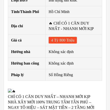
Loại BĐS
Bất động sản khác
Tỉnh/Thành Phố
Hồ Chí Minh
🔥 CHỈ CÓ 1 CĂN DUY
Địa chỉ
NHẤT - NHANH MỚI KỊP
Giá cả
4 Tỷ 800 Triệu
Hướng nhà
Không xác định
Hướng ban công
Không xác định
Pháp lý
Sổ Hồng Riêng
CHỈ CÓ 1 CĂN DUY NHẤT – NHANH MỚI KỊP
NHÀ XÂY MỚI 100% TRUNG TÂM TÂN PHÚ –
NGAY TÔ HIỆU – SÁT MẶT TIỀN – 2 TẦNG MỚI