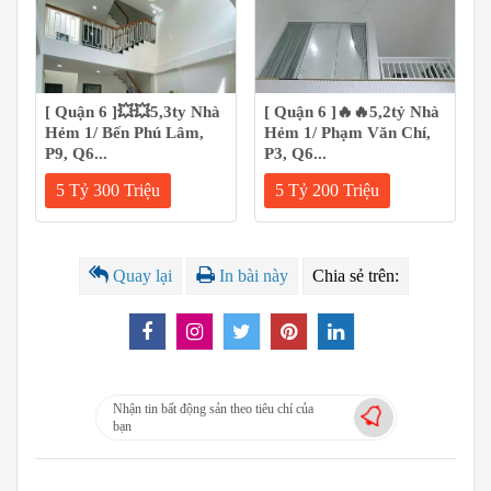
[ Quận 6 ]💥💥5,3ty Nhà
[ Quận 6 ]🔥🔥5,2tỷ Nhà
Hẻm 1/ Bến Phú Lâm,
Hẻm 1/ Phạm Văn Chí,
P9, Q6...
P3, Q6...
5 Tỷ 300 Triệu
5 Tỷ 200 Triệu
Quay lại
In bài này
Chia sẻ trên:
Nhận tin bất động sản theo tiêu chí của
bạn