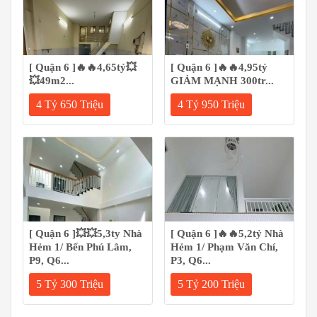
[ Quận 6 ]🔥🔥4,65tỷ💥
[ Quận 6 ]🔥🔥4,95tỷ
💥49m2...
GIẢM MẠNH 300tr...
4 Tỷ 650 Triệu
4 Tỷ 950 Triệu
[ Quận 6 ]💥💥5,3ty Nhà
[ Quận 6 ]🔥🔥5,2tỷ Nhà
Hẻm 1/ Bến Phú Lâm,
Hẻm 1/ Phạm Văn Chí,
P9, Q6...
P3, Q6...
5 Tỷ 300 Triệu
5 Tỷ 200 Triệu