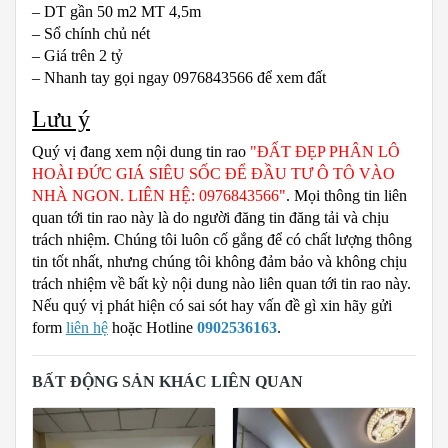
– DT gần 50 m2 MT 4,5m
– Sổ chính chủ nét
– Giá trên 2 tỷ
– Nhanh tay gọi ngay 0976843566 để xem đất
Lưu ý
Quý vị đang xem nội dung tin rao
"ĐẤT ĐẸP PHÂN LÔ
HOÀI ĐỨC GIÁ SIÊU SỐC ĐỂ ĐẦU TƯ Ô TÔ VÀO
NHÀ NGON. LIÊN HỆ: 0976843566"
. Mọi thông tin liên
quan tới tin rao này là do người đăng tin đăng tải và chịu
trách nhiệm. Chúng tôi luôn cố gắng để có chất lượng thông
tin tốt nhất, nhưng chúng tôi không đảm bảo và không chịu
trách nhiệm về bất kỳ nội dung nào liên quan tới tin rao này.
Nếu quý vị phát hiện có sai sót hay vấn đề gì xin hãy gửi
form
liên hệ
hoặc Hotline
0902536163
.
BẤT ĐỘNG SẢN KHÁC LIÊN QUAN