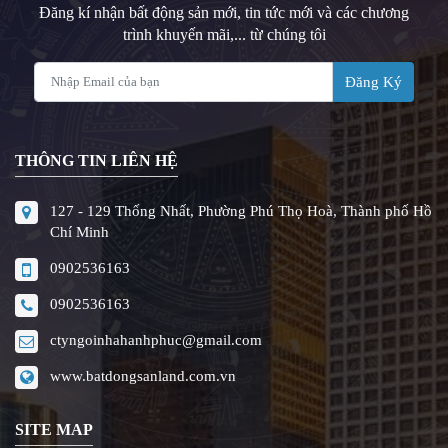
Đăng kí nhận bất động sản mới, tin tức mới và các chương
trình khuyến mãi,... từ chúng tôi
Đăng Ký
THÔNG TIN LIÊN HỆ
127 - 129 Thống Nhất, Phường Phú Thọ Hoà, Thành phố Hồ
Chí Minh
0902536163
0902536163
ctyngoinhahanhphuc@gmail.com
www.batdongsanland.com.vn
SITE MAP