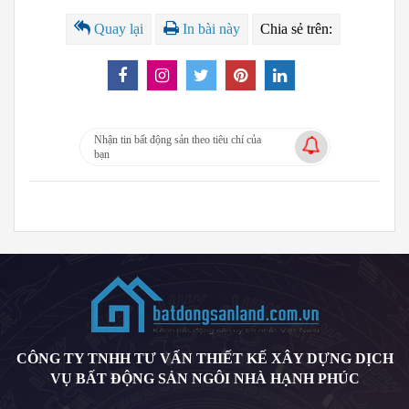
Quay lại
In bài này
Chia sẻ trên:
Nhận tin bất động sản theo tiêu chí của
bạn
CÔNG TY TNHH TƯ VẤN THIẾT KẾ XÂY DỰNG DỊCH
VỤ BẤT ĐỘNG SẢN NGÔI NHÀ HẠNH PHÚC