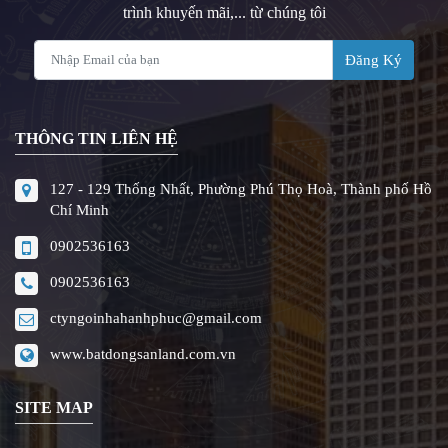
trình khuyến mãi,... từ chúng tôi
Đăng Ký
THÔNG TIN LIÊN HỆ
127 - 129 Thống Nhất, Phường Phú Thọ Hoà, Thành phố Hồ
Chí Minh
0902536163
0902536163
ctyngoinhahanhphuc@gmail.com
www.batdongsanland.com.vn
SITE MAP