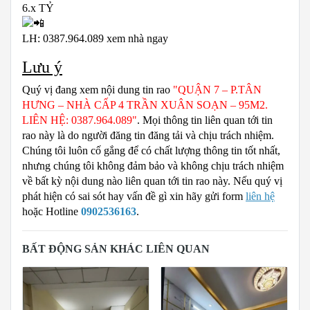
6.x TỶ
LH: 0387.964.089 xem nhà ngay
Lưu ý
Quý vị đang xem nội dung tin rao
"QUẬN 7 – P.TÂN
HƯNG – NHÀ CẤP 4 TRẦN XUÂN SOẠN – 95M2.
LIÊN HỆ: 0387.964.089"
. Mọi thông tin liên quan tới tin
rao này là do người đăng tin đăng tải và chịu trách nhiệm.
Chúng tôi luôn cố gắng để có chất lượng thông tin tốt nhất,
nhưng chúng tôi không đảm bảo và không chịu trách nhiệm
về bất kỳ nội dung nào liên quan tới tin rao này. Nếu quý vị
phát hiện có sai sót hay vấn đề gì xin hãy gửi form
liên hệ
hoặc Hotline
0902536163
.
BẤT ĐỘNG SẢN KHÁC LIÊN QUAN