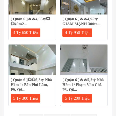
[ Quận 6 ]🔥🔥4,65tỷ💥
[ Quận 6 ]🔥🔥4,95tỷ
💥49m2...
GIẢM MẠNH 300tr...
4 Tỷ 650 Triệu
4 Tỷ 950 Triệu
[ Quận 6 ]💥💥5,3ty Nhà
[ Quận 6 ]🔥🔥5,2tỷ Nhà
Hẻm 1/ Bến Phú Lâm,
Hẻm 1/ Phạm Văn Chí,
P9, Q6...
P3, Q6...
5 Tỷ 300 Triệu
5 Tỷ 200 Triệu