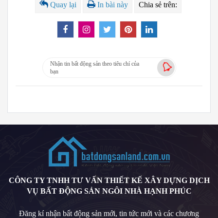
Quay lại
In bài này
Chia sẻ trên:
Nhận tin bất động sản theo tiêu chí của
bạn
CÔNG TY TNHH TƯ VẤN THIẾT KẾ XÂY DỰNG DỊCH
VỤ BẤT ĐỘNG SẢN NGÔI NHÀ HẠNH PHÚC
Đăng kí nhận bất động sản mới, tin tức mới và các chương