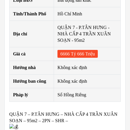
Loại BĐS
Bất động sản khác
Tỉnh/Thành Phố
Hồ Chí Minh
QUẬN 7 - P.TÂN HƯNG -
Địa chỉ
NHÀ CẤP 4 TRẦN XUÂN
SOẠN - 95m2
Giá cả
6666 Tỷ 666 Triệu
Hướng nhà
Không xác định
Hướng ban công
Không xác định
Pháp lý
Sổ Hồng Riêng
QUẬN 7 – P.TÂN HƯNG – NHÀ CẤP 4 TRẦN XUÂN
SOẠN – 95m2 – 2PN – SHR –