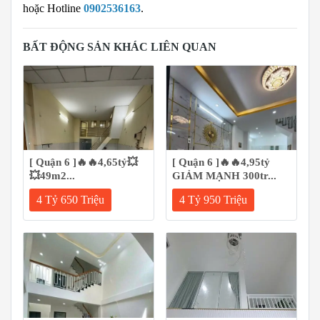
hoặc Hotline
0902536163
.
BẤT ĐỘNG SẢN KHÁC LIÊN QUAN
[ Quận 6 ]🔥🔥4,65tỷ💥
[ Quận 6 ]🔥🔥4,95tỷ
💥49m2...
GIẢM MẠNH 300tr...
4 Tỷ 650 Triệu
4 Tỷ 950 Triệu