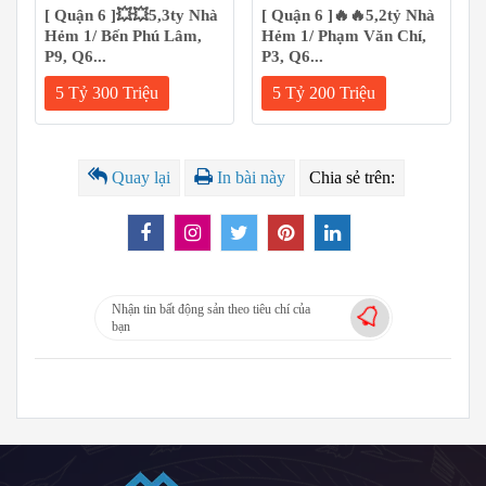
[ Quận 6 ]💥💥5,3ty Nhà
[ Quận 6 ]🔥🔥5,2tỷ Nhà
Hẻm 1/ Bến Phú Lâm,
Hẻm 1/ Phạm Văn Chí,
P9, Q6...
P3, Q6...
5 Tỷ 300 Triệu
5 Tỷ 200 Triệu
Quay lại
In bài này
Chia sẻ trên:
Nhận tin bất động sản theo tiêu chí của
bạn