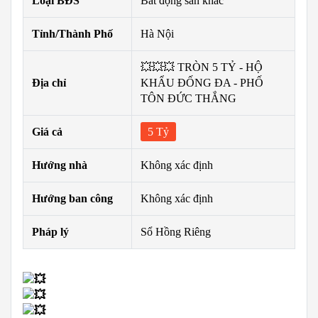
Loại BĐS
Bất động sản khác
Tỉnh/Thành Phố
Hà Nội
💥💥💥 TRÒN 5 TỶ - HỘ
Địa chỉ
KHẨU ĐỐNG ĐA - PHỐ
TÔN ĐỨC THẮNG
Giá cả
5 Tỷ
Hướng nhà
Không xác định
Hướng ban công
Không xác định
Pháp lý
Sổ Hồng Riêng