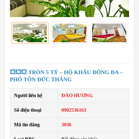
💥💥💥 TRÒN 5 TỶ – HỘ KHẨU ĐỐNG ĐA –
PHỐ TÔN ĐỨC THẮNG
Người liên hệ
ĐÀO HƯƠNG
Số điện thoại
0902536163
Mã tin đăng
3036