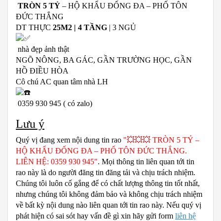
TRÒN 5 TỶ
– HỘ KHẨU ĐỐNG ĐA – PHỐ TÔN
ĐỨC THẮNG
DT THỰC
25M2 | 4 TẦNG
| 3 NGỦ
nhà đẹp ảnh thật
NGÕ NÔNG, BA GÁC, GẦN TRƯỜNG HỌC, GẦN
HỒ ĐIỀU HÒA
Cô chú AC quan tâm nhà LH
0359 930 945 ( có zalo)
Lưu ý
Quý vị đang xem nội dung tin rao
"💥💥💥 TRÒN 5 TỶ –
HỘ KHẨU ĐỐNG ĐA – PHỐ TÔN ĐỨC THẮNG.
LIÊN HỆ: 0359 930 945"
. Mọi thông tin liên quan tới tin
rao này là do người đăng tin đăng tải và chịu trách nhiệm.
Chúng tôi luôn cố gắng để có chất lượng thông tin tốt nhất,
nhưng chúng tôi không đảm bảo và không chịu trách nhiệm
về bất kỳ nội dung nào liên quan tới tin rao này. Nếu quý vị
phát hiện có sai sót hay vấn đề gì xin hãy gửi form
liên hệ