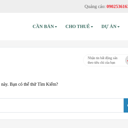
Quảng cáo:
090253616
CẦN BÁN
CHO THUÊ
DỰ ÁN
Nhận tin bất động sản
theo tiêu chí của bạn
m này. Bạn có thể thử Tìm Kiếm?