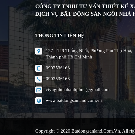
CÔNG TY TNHH TƯ VẤN THIẾT KẾ 
DỊCH VỤ BẤT ĐỘNG SẢN NGÔI NHÀ
THÔNG TIN LIÊN HỆ
127 - 129 Thống Nhất, Phường Phú Thọ Hoà,
Thành phố Hồ Chí Minh
0902536163
0902536163
ctyngoinhahanhphuc@gmail.com
www.batdongsanland.com.vn
Copyright © 2020
Batdongsanland.com.vn
. All ri