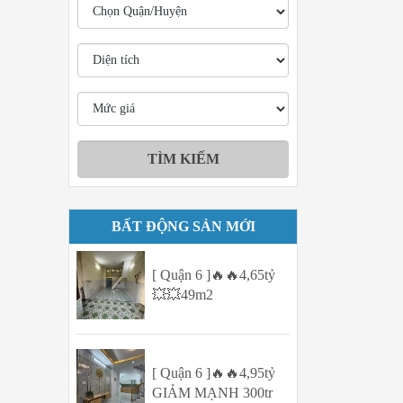
BẤT ĐỘNG SẢN MỚI
[ Quận 6 ]🔥🔥4,65tỷ
💥💥49m2
[ Quận 6 ]🔥🔥4,95tỷ
GIẢM MẠNH 300tr