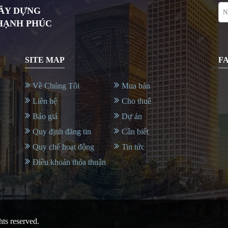
XÂY DỰNG
 HẠNH PHÚC
SITE MAP
F
Về Chúng Tôi
Mua bán
Liên hệ
Cho thuê
Báo giá
Dự án
Quy định đăng tin
Cần biết
Quy chế hoạt động
Tin tức
Điều khoản thỏa thuận
ghts reserved.