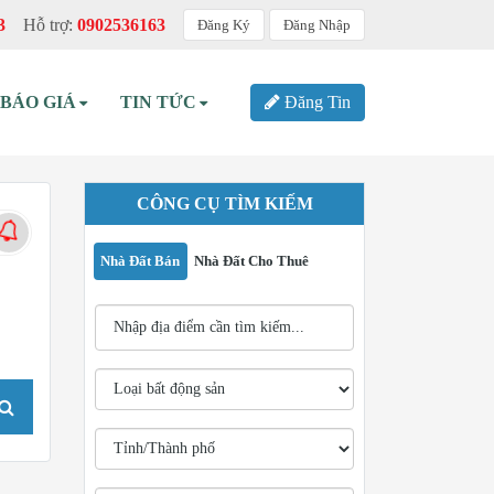
3
Hỗ trợ:
0902536163
Đăng Ký
Đăng Nhập
BÁO GIÁ
TIN TỨC
Đăng Tin
CÔNG CỤ TÌM KIẾM
Nhà Đất Bán
Nhà Đất Cho Thuê
TÌM KIẾM