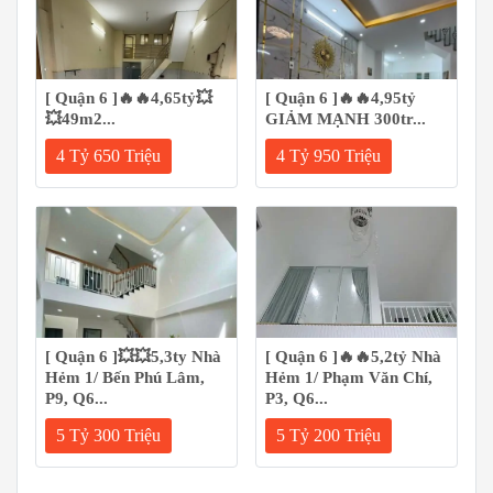
[ Quận 6 ]🔥🔥4,65tỷ💥
[ Quận 6 ]🔥🔥4,95tỷ
💥49m2...
GIẢM MẠNH 300tr...
4 Tỷ 650 Triệu
4 Tỷ 950 Triệu
[ Quận 6 ]💥💥5,3ty Nhà
[ Quận 6 ]🔥🔥5,2tỷ Nhà
Hẻm 1/ Bến Phú Lâm,
Hẻm 1/ Phạm Văn Chí,
P9, Q6...
P3, Q6...
5 Tỷ 300 Triệu
5 Tỷ 200 Triệu