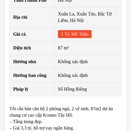
Tỉnh/Thành Phố
Hà Nội
Xuân La, Xuân Tảo, Bắc Từ
Địa chỉ
Liêm, Hà Nội
Giá cả
3 Tỷ 300 Triệu
Diện tích
87 m²
Hướng nhà
Không xác định
Hướng ban công
Không xác định
Pháp lý
Sổ Hồng Riêng
Tôi cần bán căn hộ 2 phòng ngủ, 2 vệ sinh, 87m2 dự án
chung cư cao cấp Kosmo Tây Hồ.
– Tầng trung đẹp.
– Giá 3,3 tỷ, hỗ trợ vay ngân hàng.