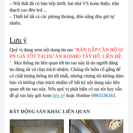
– Nội thất đã có bàn bếp dưới, hai nhà VS hoàn thiện, trần
thạch cao đèn led…
– Thiết kế tất cả các phòng thoáng, đón nắng đón gió tự
nhiên.
Lưu ý
Quý vị đang xem nội dung tin rao
"BÁN GẤP CĂN HỘ 02
PN GIÁ TỐT TẠI DỰ ÁN KOSMO TÂY HỒ. LIÊN HỆ:
"
. Mọi thông tin liên quan tới tin rao này là do người đăng
tin đăng tải và chịu trách nhiệm. Chúng tôi luôn cố gắng để
có chất lượng thông tin tốt nhất, nhưng chúng tôi không đảm
bảo và không chịu trách nhiệm về bất kỳ nội dung nào liên
quan tới tin rao này. Nếu quý vị phát hiện có sai sót hay vấn
đề gì xin hãy gửi form
liên hệ
hoặc Hotline
0902536163
.
BẤT ĐỘNG SẢN KHÁC LIÊN QUAN