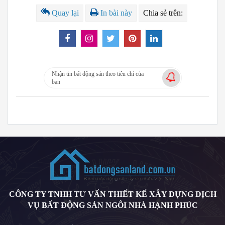
Quay lại
In bài này
Chia sẻ trên:
Nhận tin bất động sản theo tiêu chí của
bạn
CÔNG TY TNHH TƯ VẤN THIẾT KẾ XÂY DỰNG DỊCH
VỤ BẤT ĐỘNG SẢN NGÔI NHÀ HẠNH PHÚC