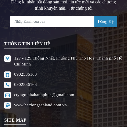
Đăng kí nhận bất động sản mới, tin tức mới và các chương
trình khuyến mãi,... từ chúng tôi
Đăng Ký
THÔNG TIN LIÊN HỆ
127 - 129 Thống Nhất, Phường Phú Thọ Hoà, Thành phố Hồ
Chí Minh
0902536163
0902536163
ctyngoinhahanhphuc@gmail.com
www.batdongsanland.com.vn
SITE MAP