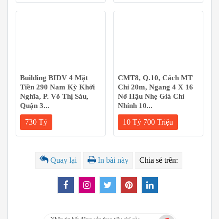
Building BIDV 4 Mặt
CMT8, Q.10, Cách MT
Tiền 290 Nam Kỳ Khởi
Chỉ 20m, Ngang 4 X 16
Nghĩa, P. Võ Thị Sáu,
Nở Hậu Nhẹ Giá Chỉ
Quận 3...
Nhỉnh 10...
730 Tỷ
10 Tỷ 700 Triệu
Quay lại
In bài này
Chia sẻ trên: