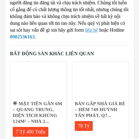
người đăng tin đăng tải và chịu trách nhiệm. Chúng tôi luôn
cố gắng để có chất lượng thông tin tốt nhất, nhưng chúng tôi
không đảm bảo và không chịu trách nhiệm về bất kỳ nội
dung nào liên quan tới tin rao này. Nếu quý vị phát hiện có
sai sót hay vấn đề gì xin hãy gửi form
liên hệ
hoặc Hotline
0902536163
.
BẤT ĐỘNG SẢN KHÁC LIÊN QUAN
🌟 MẶT TIỀN GẦN 6M
BÁN GẤP NHÀ GIÁ RẺ
– QUANG TRUNG,
– HẺM 749 HUỲNH
DIỆN TÍCH KHỦNG
TẤN PHÁT, Q7...
124M² – NHÀ 2...
78 Tỷ
7 Tỷ 400 Triệu