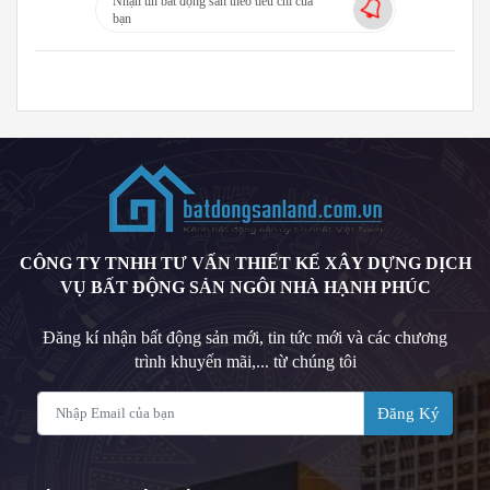
Nhận tin bất động sản theo tiêu chí của
bạn
CÔNG TY TNHH TƯ VẤN THIẾT KẾ XÂY DỰNG DỊCH
VỤ BẤT ĐỘNG SẢN NGÔI NHÀ HẠNH PHÚC
Đăng kí nhận bất động sản mới, tin tức mới và các chương
trình khuyến mãi,... từ chúng tôi
Đăng Ký