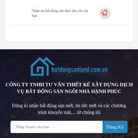
Nhận tin bất động sản theo tiêu chí của
bạn
CÔNG TY TNHH TƯ VẤN THIẾT KẾ XÂY DỰNG DỊCH
VỤ BẤT ĐỘNG SẢN NGÔI NHÀ HẠNH PHÚC
Đăng kí nhận bất động sản mới, tin tức mới và các chương
trình khuyến mãi,... từ chúng tôi
Đăng Ký