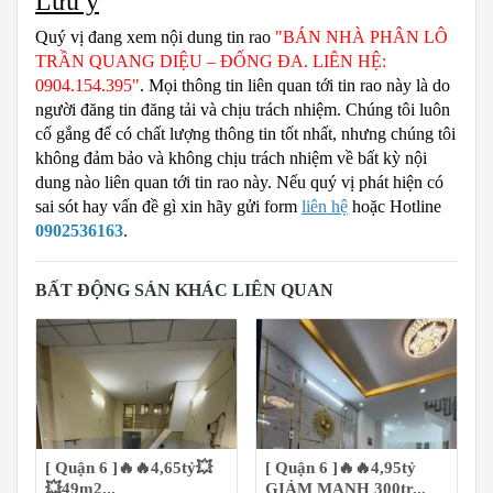
Lưu ý
Quý vị đang xem nội dung tin rao
"BÁN NHÀ PHÂN LÔ
TRẦN QUANG DIỆU – ĐỐNG ĐA. LIÊN HỆ:
0904.154.395"
. Mọi thông tin liên quan tới tin rao này là do
người đăng tin đăng tải và chịu trách nhiệm. Chúng tôi luôn
cố gắng để có chất lượng thông tin tốt nhất, nhưng chúng tôi
không đảm bảo và không chịu trách nhiệm về bất kỳ nội
dung nào liên quan tới tin rao này. Nếu quý vị phát hiện có
sai sót hay vấn đề gì xin hãy gửi form
liên hệ
hoặc Hotline
0902536163
.
BẤT ĐỘNG SẢN KHÁC LIÊN QUAN
[ Quận 6 ]🔥🔥4,65tỷ💥
[ Quận 6 ]🔥🔥4,95tỷ
💥49m2...
GIẢM MẠNH 300tr...