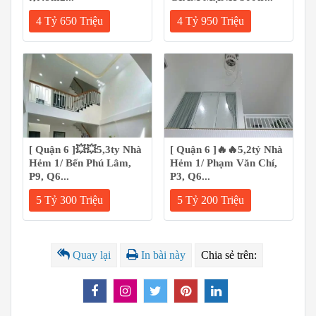
4 Tỷ 650 Triệu
4 Tỷ 950 Triệu
[ Quận 6 ]💥💥5,3ty Nhà
[ Quận 6 ]🔥🔥5,2tỷ Nhà
Hẻm 1/ Bến Phú Lâm,
Hẻm 1/ Phạm Văn Chí,
P9, Q6...
P3, Q6...
5 Tỷ 300 Triệu
5 Tỷ 200 Triệu
Quay lại
In bài này
Chia sẻ trên: