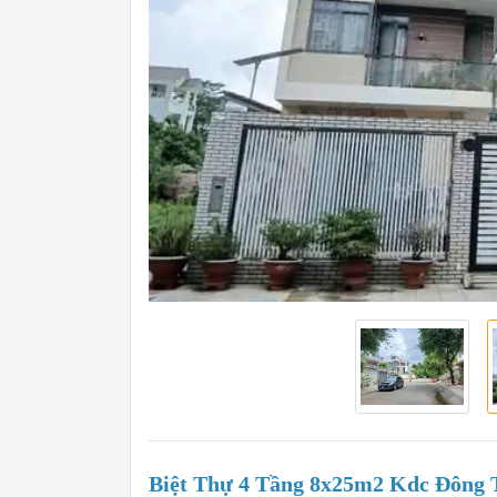
Biệt Thự 4 Tầng 8x25m2 Kdc Đông