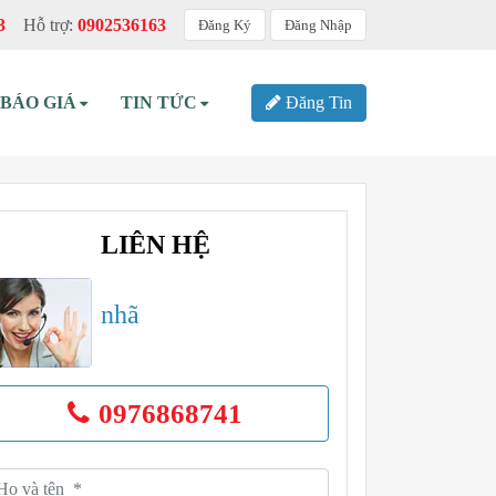
3
Hỗ trợ:
0902536163
Đăng Ký
Đăng Nhập
BÁO GIÁ
TIN TỨC
Đăng Tin
LIÊN HỆ
nhã
0976868741