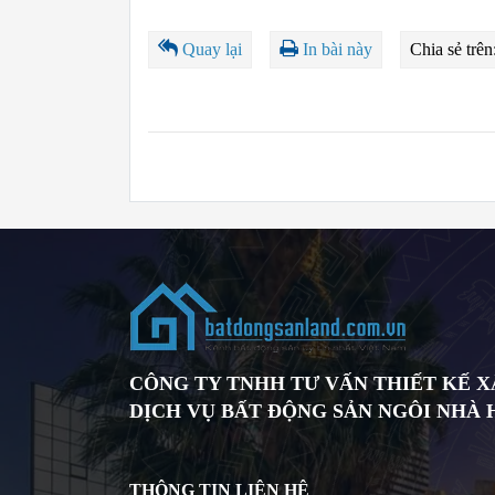
Quay lại
In bài này
Chia sẻ trên
CÔNG TY TNHH TƯ VẤN THIẾT KẾ 
DỊCH VỤ BẤT ĐỘNG SẢN NGÔI NHÀ
THÔNG TIN LIÊN HỆ