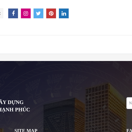
:
XÂY DỰNG
 HẠNH PHÚC
SITE MAP
F