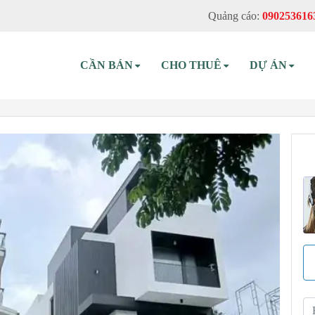
Quảng cáo:
090253616
CẦN BÁN
CHO THUÊ
DỰ ÁN