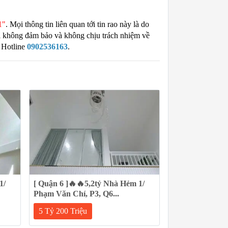
1"
. Mọi thông tin liên quan tới tin rao này là do
tôi không đảm bảo và không chịu trách nhiệm về
 Hotline
0902536163
.
1/
[ Quận 6 ]🔥🔥5,2tỷ Nhà Hẻm 1/
Phạm Văn Chí, P3, Q6...
5 Tỷ 200 Triệu