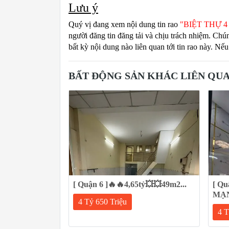
Lưu ý
Quý vị đang xem nội dung tin rao
"BIỆT THỰ 4
người đăng tin đăng tải và chịu trách nhiệm. Chú
bất kỳ nội dung nào liên quan tới tin rao này. Nếu
BẤT ĐỘNG SẢN KHÁC LIÊN QU
[ Quận 6 ]🔥🔥4,65tỷ💥💥49m2...
[ Qu
MẠNH
4 Tỷ 650 Triệu
4 T