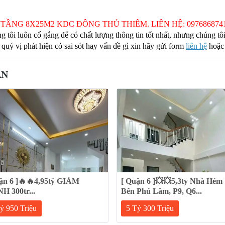
 TẦNG 8X25M2 KDC ĐÔNG THỦ THIÊM. LIÊN HỆ: 097686874
ng tôi luôn cố gắng để có chất lượng thông tin tốt nhất, nhưng chúng 
 quý vị phát hiện có sai sót hay vấn đề gì xin hãy gửi form
liên hệ
hoặc
AN
ận 6 ]🔥🔥4,95tỷ GIẢM
[ Quận 6 ]💥💥5,3ty Nhà Hẻm 
 300tr...
Bến Phú Lâm, P9, Q6...
ỷ 950 Triệu
5 Tỷ 300 Triệu