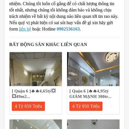
nhiệm. Chúng tôi luôn cố gắng để có chất lượng thông tin
tốt nhất, nhưng chúng tôi không đảm bảo và không chịu
trách nhiệm về bất kỳ nội dung nào liên quan tới tin rao này.
Nếu quý vị phát hiện có sai sót hay vấn đề gì xin hãy gửi
form
liên hệ
hoặc Hotline
0902536163
.
BẤT ĐỘNG SẢN KHÁC LIÊN QUAN
[ Quận 6 ]🔥🔥4,65tỷ💥
[ Quận 6 ]🔥🔥4,95tỷ
💥49m2...
GIẢM MẠNH 300tr...
4 Tỷ 650 Triệu
4 Tỷ 950 Triệu