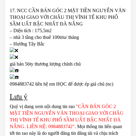
17. NCC CẦN BÁN GÓC 2 MẶT TIỀN NGUYỄN VĂN
THOẠI GIAO VỚI CHÂU THỊ VĨNH TẾ KHU PHỐ
SẦM UẤT BẬC NHẤT ĐÀ NẴNG
– Diện tích : 175,5m2
– nhà 3 tầng cho thuê 100triu/ tháng
– Hướng Tây Bắc
giá bán 56ty thương lượng chính chủ
0984883742 liên hệ em HỌC để được ép giá chủ (nc)
Lưu ý
Quý vị đang xem nội dung tin rao
"CẦN BÁN GÓC 2
MẶT TIỀN NGUYỄN VĂN THOẠI GIAO VỚI CHÂU
THỊ VĨNH TẾ KHU PHỐ SẦM UẤT BẬC NHẤT ĐÀ
NẴNG. LIÊN HỆ: 0984883742"
. Mọi thông tin liên quan
tới tin rao này là do người đăng tin đăng tải và chịu trách