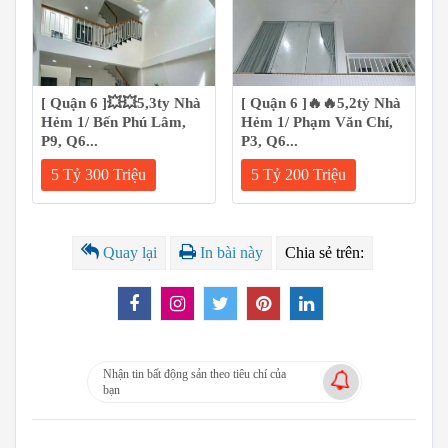
[ Quận 6 ]💥💥5,3ty Nhà
[ Quận 6 ]🔥🔥5,2tỷ Nhà
Hẻm 1/ Bến Phú Lâm,
Hẻm 1/ Phạm Văn Chí,
P9, Q6...
P3, Q6...
5 Tỷ 300 Triệu
5 Tỷ 200 Triệu
Quay lại
In bài này
Chia sẻ trên:
Nhận tin bất động sản theo tiêu chí của
bạn