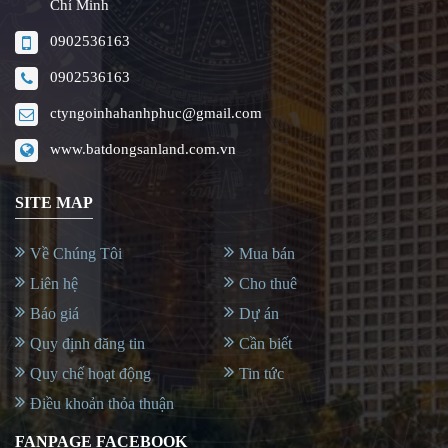
Chí Minh
0902536163
0902536163
ctyngoinhahanhphuc@gmail.com
www.batdongsanland.com.vn
SITE MAP
Về Chúng Tôi
Mua bán
Liên hệ
Cho thuê
Báo giá
Dự án
Quy định đăng tin
Cần biết
Quy chế hoạt động
Tin tức
Điều khoản thỏa thuận
FANPAGE FACEBOOK