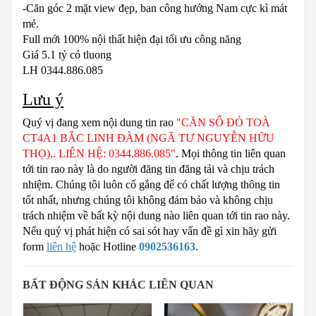
-Căn góc 2 mặt view đẹp, ban công hướng Nam cực kì mát
mẻ.
Full mới 100% nội thất hiện đại tối ưu công năng
Giá 5.1 tỷ có tluong
LH 0344.886.085
Lưu ý
Quý vị đang xem nội dung tin rao
"CĂN SỔ ĐỎ TOÀ
CT4A1 BẮC LINH ĐÀM (NGÃ TƯ NGUYỄN HỮU
THỌ),. LIÊN HỆ: 0344.886.085"
. Mọi thông tin liên quan
tới tin rao này là do người đăng tin đăng tải và chịu trách
nhiệm. Chúng tôi luôn cố gắng để có chất lượng thông tin
tốt nhất, nhưng chúng tôi không đảm bảo và không chịu
trách nhiệm về bất kỳ nội dung nào liên quan tới tin rao này.
Nếu quý vị phát hiện có sai sót hay vấn đề gì xin hãy gửi
form
liên hệ
hoặc Hotline
0902536163
.
BẤT ĐỘNG SẢN KHÁC LIÊN QUAN