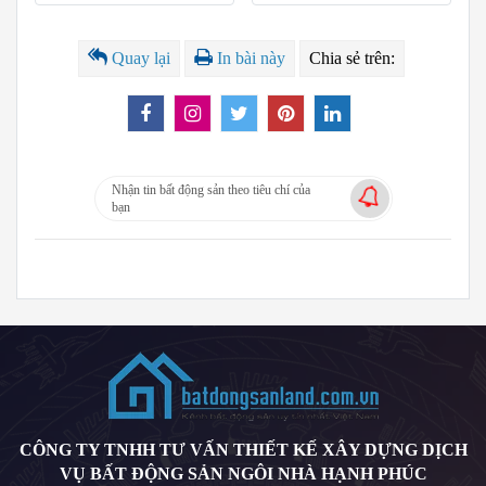
Quay lại
In bài này
Chia sẻ trên:
Nhận tin bất động sản theo tiêu chí của
bạn
CÔNG TY TNHH TƯ VẤN THIẾT KẾ XÂY DỰNG DỊCH
VỤ BẤT ĐỘNG SẢN NGÔI NHÀ HẠNH PHÚC