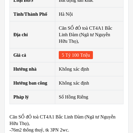
Loại BĐS
Bất động sản khác
Tỉnh/Thành Phố
Hà Nội
Căn SỔ đỎ toà CT4A1 Bắc
Địa chỉ
Linh Đàm (Ngã tư Nguyễn
Hữu Thọ),
Giá cả
5 Tỷ 100 Triệu
Hướng nhà
Không xác định
Hướng ban công
Không xác định
Pháp lý
Sổ Hồng Riêng
Căn SỔ đỎ toà CT4A1 Bắc Linh Đàm (Ngã tư Nguyễn
Hữu Thọ),
-76m2 thông thuỷ, tk 3PN 2wc.