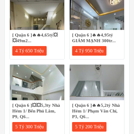
[ Quận 6 ]🔥🔥4,65tỷ💥
[ Quận 6 ]🔥🔥4,95tỷ
💥49m2...
GIẢM MẠNH 300tr...
4 Tỷ 650 Triệu
4 Tỷ 950 Triệu
[ Quận 6 ]💥💥5,3ty Nhà
[ Quận 6 ]🔥🔥5,2tỷ Nhà
Hẻm 1/ Bến Phú Lâm,
Hẻm 1/ Phạm Văn Chí,
P9, Q6...
P3, Q6...
5 Tỷ 300 Triệu
5 Tỷ 200 Triệu