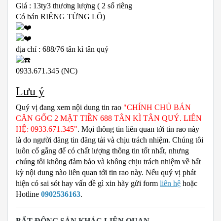
Giá : 13ty3 thương lượng ( 2 sổ riêng
Có bán RIÊNG TỪNG LÔ)
địa chỉ : 688/76 tân kì tân quý
0933.671.345 (NC)
Lưu ý
Quý vị đang xem nội dung tin rao
"CHÍNH CHỦ BÁN
CĂN GỐC 2 MẶT TIỀN 688 TÂN KÌ TÂN QUÝ. LIÊN
HỆ: 0933.671.345"
. Mọi thông tin liên quan tới tin rao này
là do người đăng tin đăng tải và chịu trách nhiệm. Chúng tôi
luôn cố gắng để có chất lượng thông tin tốt nhất, nhưng
chúng tôi không đảm bảo và không chịu trách nhiệm về bất
kỳ nội dung nào liên quan tới tin rao này. Nếu quý vị phát
hiện có sai sót hay vấn đề gì xin hãy gửi form
liên hệ
hoặc
Hotline
0902536163
.
BẤT ĐỘNG SẢN KHÁC LIÊN QUAN