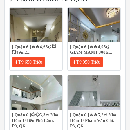
[ Quận 6 ]🔥🔥4,65tỷ💥
[ Quận 6 ]🔥🔥4,95tỷ
💥49m2...
GIẢM MẠNH 300tr...
4 Tỷ 650 Triệu
4 Tỷ 950 Triệu
[ Quận 6 ]💥💥5,3ty Nhà
[ Quận 6 ]🔥🔥5,2tỷ Nhà
Hẻm 1/ Bến Phú Lâm,
Hẻm 1/ Phạm Văn Chí,
P9, Q6...
P3, Q6...