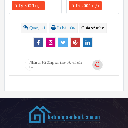
5 Tỷ 300 Triệu
5 Tỷ 200 Triệu
Quay lại
In bài này
Chia sẻ trên:
Nhận tin bất động sản theo tiêu chí của
bạn