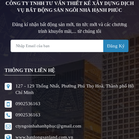
CÔNG TY TNHH TƯ VẤN THIẾT KẾ XÂY DỰNG DỊCH
VỤ BẤT ĐỘNG SẢN NGÔI NHÀ HẠNH PHÚC
Đăng kí nhận bất động sản mới, tin tức mới và các chương
trình khuyến mãi,... từ chúng tôi
Đăng Ký
THÔNG TIN LIÊN HỆ
127 - 129 Thống Nhất, Phường Phú Thọ Hoà, Thành phố Hồ
Chí Minh
0902536163
0902536163
ctyngoinhahanhphuc@gmail.com
www.batdongsanland.com.vn