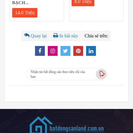
8.0 Triệu
BẠCH...
14.0 Triệu
Quay lại
In bài này
Chia sẻ trên:
Nhận tin bất động sản theo tiêu chí của
bạn