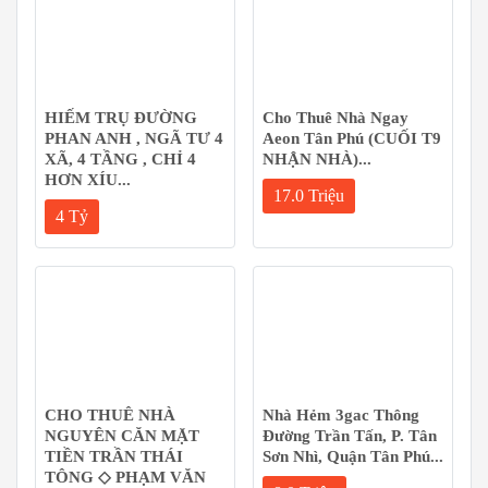
HIẾM TRỤ ĐƯỜNG
Cho Thuê Nhà Ngay
PHAN ANH , NGÃ TƯ 4
Aeon Tân Phú (CUỐI T9
XÃ, 4 TẦNG , CHỈ 4
NHẬN NHÀ)...
HƠN XÍU...
17.0 Triệu
4 Tỷ
CHO THUÊ NHÀ
Nhà Hẻm 3gac Thông
NGUYÊN CĂN MẶT
Đường Trần Tấn, P. Tân
TIỀN TRẦN THÁI
Sơn Nhì, Quận Tân Phú...
TÔNG ◇ PHẠM VĂN