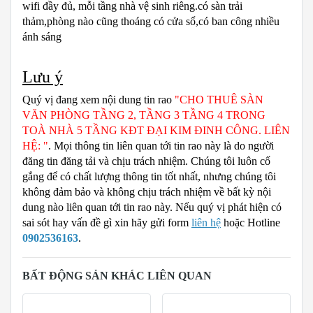
wifi đầy đủ, mỗi tầng nhà vệ sinh riêng.có sàn trải
thảm,phòng nào cũng thoáng có cửa sổ,có ban công nhiều
ánh sáng
Lưu ý
Quý vị đang xem nội dung tin rao
"CHO THUÊ SÀN
VĂN PHÒNG TẦNG 2, TẦNG 3 TẦNG 4 TRONG
TOÀ NHÀ 5 TẦNG KĐT ĐẠI KIM ĐINH CÔNG. LIÊN
HỆ: "
. Mọi thông tin liên quan tới tin rao này là do người
đăng tin đăng tải và chịu trách nhiệm. Chúng tôi luôn cố
gắng để có chất lượng thông tin tốt nhất, nhưng chúng tôi
không đảm bảo và không chịu trách nhiệm về bất kỳ nội
dung nào liên quan tới tin rao này. Nếu quý vị phát hiện có
sai sót hay vấn đề gì xin hãy gửi form
liên hệ
hoặc Hotline
0902536163
.
BẤT ĐỘNG SẢN KHÁC LIÊN QUAN