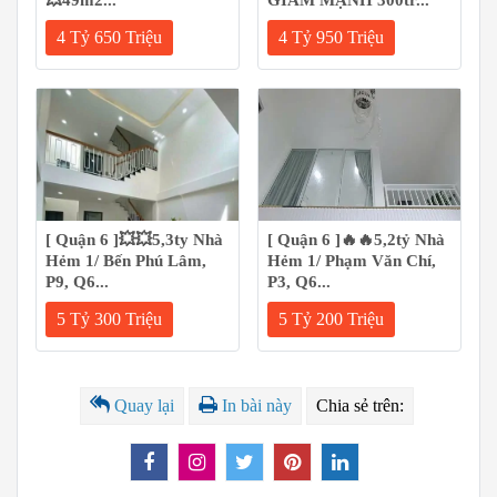
💥49m2...
GIẢM MẠNH 300tr...
4 Tỷ 650 Triệu
4 Tỷ 950 Triệu
[ Quận 6 ]💥💥5,3ty Nhà
[ Quận 6 ]🔥🔥5,2tỷ Nhà
Hẻm 1/ Bến Phú Lâm,
Hẻm 1/ Phạm Văn Chí,
P9, Q6...
P3, Q6...
5 Tỷ 300 Triệu
5 Tỷ 200 Triệu
Quay lại
In bài này
Chia sẻ trên: