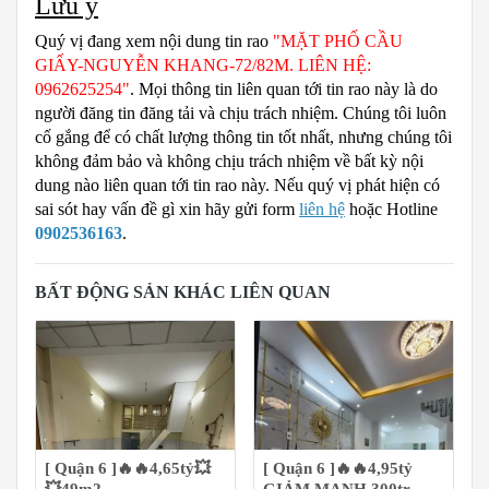
Lưu ý
Quý vị đang xem nội dung tin rao
"MẶT PHỐ CẦU
GIẤY-NGUYỄN KHANG-72/82M. LIÊN HỆ:
0962625254"
. Mọi thông tin liên quan tới tin rao này là do
người đăng tin đăng tải và chịu trách nhiệm. Chúng tôi luôn
cố gắng để có chất lượng thông tin tốt nhất, nhưng chúng tôi
không đảm bảo và không chịu trách nhiệm về bất kỳ nội
dung nào liên quan tới tin rao này. Nếu quý vị phát hiện có
sai sót hay vấn đề gì xin hãy gửi form
liên hệ
hoặc Hotline
0902536163
.
BẤT ĐỘNG SẢN KHÁC LIÊN QUAN
[ Quận 6 ]🔥🔥4,65tỷ💥
[ Quận 6 ]🔥🔥4,95tỷ