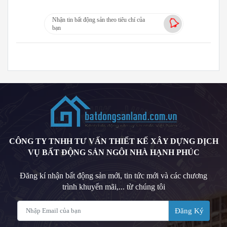
Nhận tin bất động sản theo tiêu chí của
bạn
CÔNG TY TNHH TƯ VẤN THIẾT KẾ XÂY DỰNG DỊCH
VỤ BẤT ĐỘNG SẢN NGÔI NHÀ HẠNH PHÚC
Đăng kí nhận bất động sản mới, tin tức mới và các chương
trình khuyến mãi,... từ chúng tôi
Đăng Ký