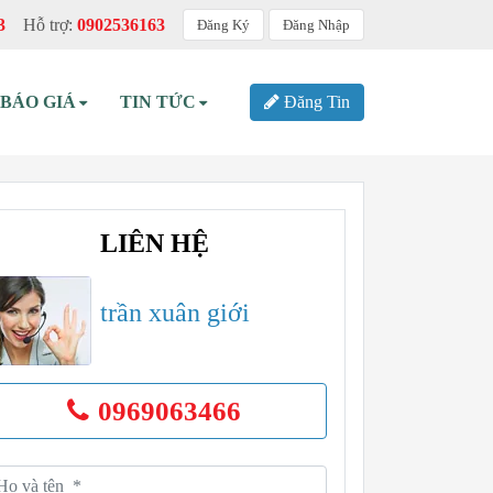
3
Hỗ trợ:
0902536163
Đăng Ký
Đăng Nhập
BÁO GIÁ
TIN TỨC
Đăng Tin
LIÊN HỆ
trần xuân giới
0969063466