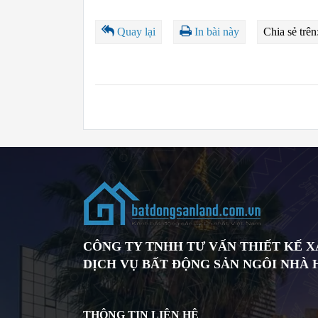
Quay lại
In bài này
Chia sẻ trên
CÔNG TY TNHH TƯ VẤN THIẾT KẾ 
DỊCH VỤ BẤT ĐỘNG SẢN NGÔI NHÀ
THÔNG TIN LIÊN HỆ