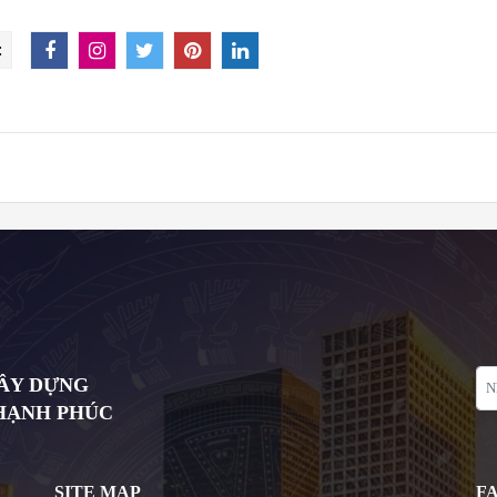
:
XÂY DỰNG
 HẠNH PHÚC
SITE MAP
F