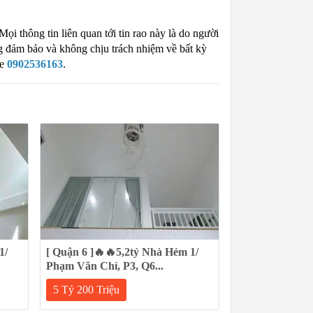
 Mọi thông tin liên quan tới tin rao này là do người
ng đảm bảo và không chịu trách nhiệm về bất kỳ
ne
0902536163
.
1/
[ Quận 6 ]🔥🔥5,2tỷ Nhà Hẻm 1/
Phạm Văn Chí, P3, Q6...
5 Tỷ 200 Triệu