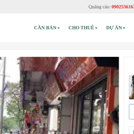
Quảng cáo:
090253616
CẦN BÁN
CHO THUÊ
DỰ ÁN