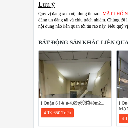
Lưu ý
Quý vị đang xem nội dung tin rao
"MẶT PHỐ N
đăng tin đăng tải và chịu trách nhiệm. Chúng tôi
nội dung nào liên quan tới tin rao này. Nếu quý v
BẤT ĐỘNG SẢN KHÁC LIÊN QU
[ Quận 6 ]🔥🔥4,65tỷ💥💥49m2...
[ Qu
MẠNH
4 Tỷ 650 Triệu
4 T