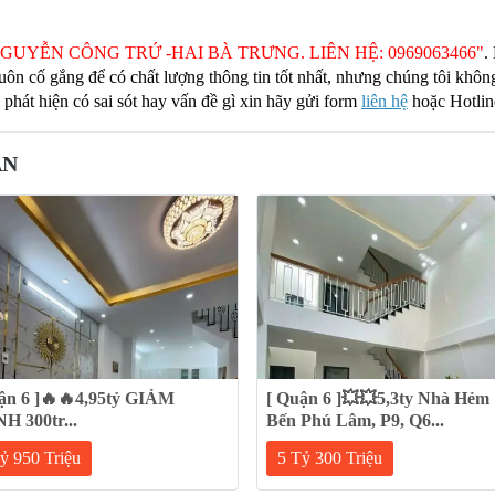
GUYỄN CÔNG TRỨ -HAI BÀ TRƯNG. LIÊN HỆ: 0969063466"
.
 luôn cố gắng để có chất lượng thông tin tốt nhất, nhưng chúng tôi khô
ị phát hiện có sai sót hay vấn đề gì xin hãy gửi form
liên hệ
hoặc Hotli
AN
ận 6 ]🔥🔥4,95tỷ GIẢM
[ Quận 6 ]💥💥5,3ty Nhà Hẻm 
 300tr...
Bến Phú Lâm, P9, Q6...
ỷ 950 Triệu
5 Tỷ 300 Triệu