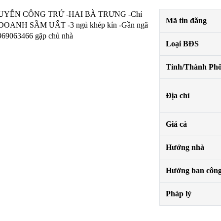
hố NGUYỄN CÔNG TRỨ -HAI BÀ TRƯNG -Chỉ
Mã tin đăng
OANH SẦM UẤT -3 ngủ khép kín -Gần ngã
969063466 gặp chủ nhà
Loại BĐS
Tỉnh/Thành Ph
Địa chỉ
Giá cả
Hướng nhà
Hướng ban côn
Pháp lý