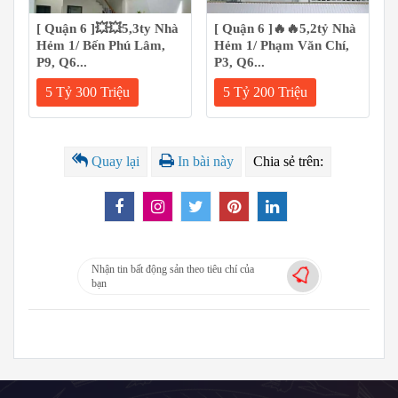
[ Quận 6 ]💥💥5,3ty Nhà
[ Quận 6 ]🔥🔥5,2tỷ Nhà
Hẻm 1/ Bến Phú Lâm,
Hẻm 1/ Phạm Văn Chí,
P9, Q6...
P3, Q6...
5 Tỷ 300 Triệu
5 Tỷ 200 Triệu
Quay lại
In bài này
Chia sẻ trên:
Nhận tin bất động sản theo tiêu chí của
bạn