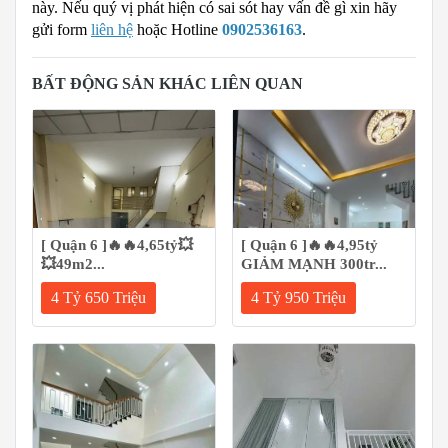
này. Nếu quý vị phát hiện có sai sót hay vấn đề gì xin hãy
gửi form
liên hệ
hoặc Hotline
0902536163
.
BẤT ĐỘNG SẢN KHÁC LIÊN QUAN
[ Quận 6 ]🔥🔥4,65tỷ💥
[ Quận 6 ]🔥🔥4,95tỷ
💥49m2...
GIẢM MẠNH 300tr...
4 Tỷ 650 Triệu
4 Tỷ 950 Triệu