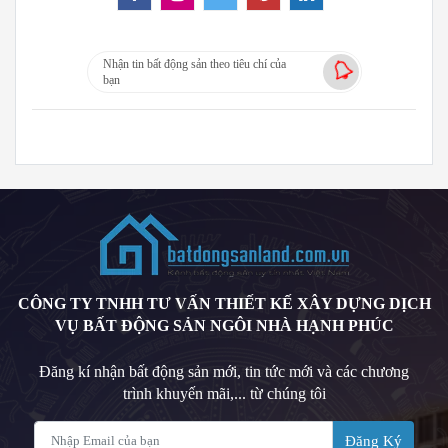
Nhận tin bất động sản theo tiêu chí của
bạn
CÔNG TY TNHH TƯ VẤN THIẾT KẾ XÂY DỰNG DỊCH
VỤ BẤT ĐỘNG SẢN NGÔI NHÀ HẠNH PHÚC
Đăng kí nhận bất động sản mới, tin tức mới và các chương
trình khuyến mãi,... từ chúng tôi
Đăng Ký