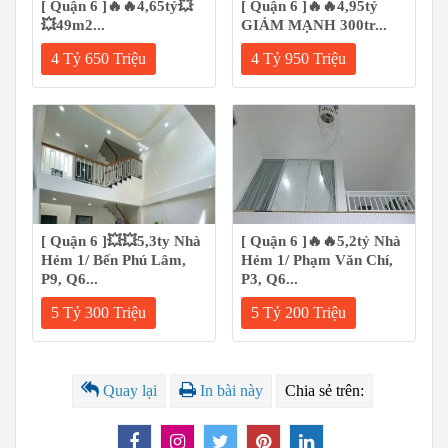
[ Quận 6 ]🔥🔥4,65tỷ💥
[ Quận 6 ]🔥🔥4,95tỷ
💥49m2...
GIẢM MẠNH 300tr...
4 Tỷ 650 Triệu
4 Tỷ 950 Triệu
[ Quận 6 ]💥💥5,3ty Nhà
[ Quận 6 ]🔥🔥5,2tỷ Nhà
Hẻm 1/ Bến Phú Lâm,
Hẻm 1/ Phạm Văn Chí,
P9, Q6...
P3, Q6...
5 Tỷ 300 Triệu
5 Tỷ 200 Triệu
Quay lại
In bài này
Chia sẻ trên: