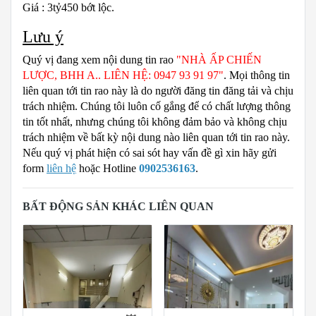
Giá : 3tỷ450 bớt lộc.
Lưu ý
Quý vị đang xem nội dung tin rao
"NHÀ ẤP CHIẾN
LƯỢC, BHH A.. LIÊN HỆ: 0947 93 91 97"
. Mọi thông tin
liên quan tới tin rao này là do người đăng tin đăng tải và chịu
trách nhiệm. Chúng tôi luôn cố gắng để có chất lượng thông
tin tốt nhất, nhưng chúng tôi không đảm bảo và không chịu
trách nhiệm về bất kỳ nội dung nào liên quan tới tin rao này.
Nếu quý vị phát hiện có sai sót hay vấn đề gì xin hãy gửi
form
liên hệ
hoặc Hotline
0902536163
.
BẤT ĐỘNG SẢN KHÁC LIÊN QUAN