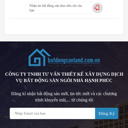
Nhận tin bất động sản theo tiêu chí của
bạn
CÔNG TY TNHH TƯ VẤN THIẾT KẾ XÂY DỰNG DỊCH
VỤ BẤT ĐỘNG SẢN NGÔI NHÀ HẠNH PHÚC
Đăng kí nhận bất động sản mới, tin tức mới và các chương
trình khuyến mãi,... từ chúng tôi
Đăng Ký