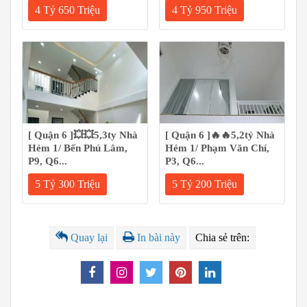
4 Tỷ 650 Triệu
4 Tỷ 950 Triệu
[ Quận 6 ]💥💥5,3ty Nhà
[ Quận 6 ]🔥🔥5,2tỷ Nhà
Hẻm 1/ Bến Phú Lâm,
Hẻm 1/ Phạm Văn Chí,
P9, Q6...
P3, Q6...
5 Tỷ 300 Triệu
5 Tỷ 200 Triệu
Quay lại
In bài này
Chia sẻ trên: