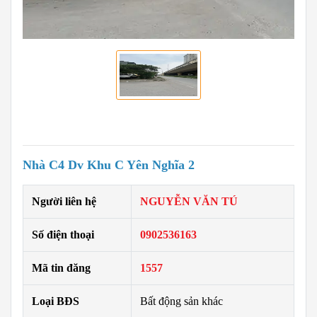
Nhà C4 Dv Khu C Yên Nghĩa 2
Người liên hệ
NGUYỄN VĂN TÚ
Số điện thoại
0902536163
Mã tin đăng
1557
Loại BĐS
Bất động sản khác