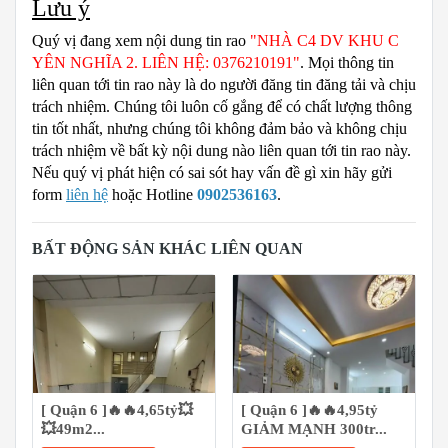
Lưu ý
Quý vị đang xem nội dung tin rao
"NHÀ C4 DV KHU C
YÊN NGHĨA 2. LIÊN HỆ: 0376210191"
. Mọi thông tin
liên quan tới tin rao này là do người đăng tin đăng tải và chịu
trách nhiệm. Chúng tôi luôn cố gắng để có chất lượng thông
tin tốt nhất, nhưng chúng tôi không đảm bảo và không chịu
trách nhiệm về bất kỳ nội dung nào liên quan tới tin rao này.
Nếu quý vị phát hiện có sai sót hay vấn đề gì xin hãy gửi
form
liên hệ
hoặc Hotline
0902536163
.
BẤT ĐỘNG SẢN KHÁC LIÊN QUAN
[ Quận 6 ]🔥🔥4,65tỷ💥
[ Quận 6 ]🔥🔥4,95tỷ
💥49m2...
GIẢM MẠNH 300tr...