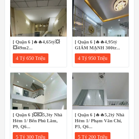
[ Quận 6 ]🔥🔥4,65tỷ💥
[ Quận 6 ]🔥🔥4,95tỷ
💥49m2...
GIẢM MẠNH 300tr...
4 Tỷ 650 Triệu
4 Tỷ 950 Triệu
[ Quận 6 ]💥💥5,3ty Nhà
[ Quận 6 ]🔥🔥5,2tỷ Nhà
Hẻm 1/ Bến Phú Lâm,
Hẻm 1/ Phạm Văn Chí,
P9, Q6...
P3, Q6...
5 Tỷ 300 Triệu
5 Tỷ 200 Triệu