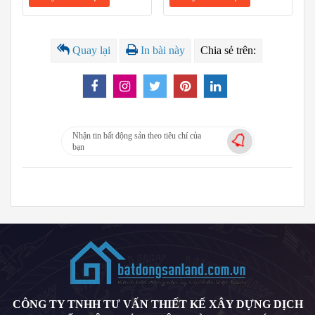
Quay lại
In bài này
Chia sẻ trên:
Nhận tin bất động sản theo tiêu chí của
bạn
CÔNG TY TNHH TƯ VẤN THIẾT KẾ XÂY DỰNG DỊCH