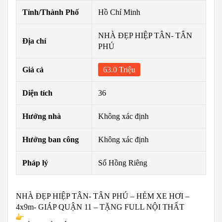
Tỉnh/Thành Phố
Hồ Chí Minh
NHÀ ĐẸP HIỆP TÂN- TÂN
Địa chỉ
PHÚ
Giá cả
63.0 Triệu
Diện tích
36
Hướng nhà
Không xác định
Hướng ban công
Không xác định
Pháp lý
Sổ Hồng Riêng
NHÀ ĐẸP HIỆP TÂN- TÂN PHÚ – HẺM XE HƠI –
4x9m- GIÁP QUẬN 11 – TẶNG FULL NỘI THẤT