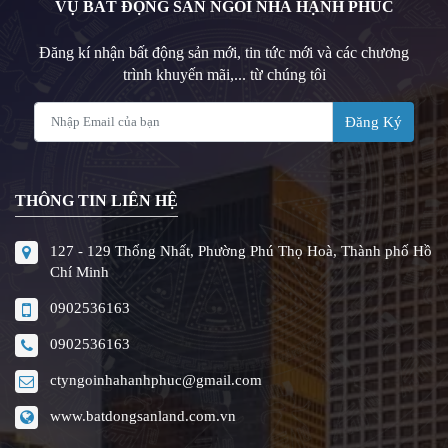
VỤ BẤT ĐỘNG SẢN NGÔI NHÀ HẠNH PHÚC
Đăng kí nhận bất động sản mới, tin tức mới và các chương
trình khuyến mãi,... từ chúng tôi
Đăng Ký
THÔNG TIN LIÊN HỆ
127 - 129 Thống Nhất, Phường Phú Thọ Hoà, Thành phố Hồ
Chí Minh
0902536163
0902536163
ctyngoinhahanhphuc@gmail.com
www.batdongsanland.com.vn