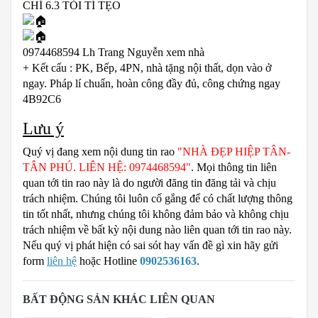
CHỈ 6.3 TỎI TÍ TẸO
0974468594 Lh Trang Nguyễn xem nhà
+ Kết cấu : PK, Bếp, 4PN, nhà tặng nội thất, dọn vào ở
ngay. Pháp lí chuẩn, hoàn công đầy đủ, công chứng ngay
4B92C6
Lưu ý
Quý vị đang xem nội dung tin rao
"NHÀ ĐẸP HIỆP TÂN-
TÂN PHÚ. LIÊN HỆ: 0974468594"
. Mọi thông tin liên
quan tới tin rao này là do người đăng tin đăng tải và chịu
trách nhiệm. Chúng tôi luôn cố gắng để có chất lượng thông
tin tốt nhất, nhưng chúng tôi không đảm bảo và không chịu
trách nhiệm về bất kỳ nội dung nào liên quan tới tin rao này.
Nếu quý vị phát hiện có sai sót hay vấn đề gì xin hãy gửi
form
liên hệ
hoặc Hotline
0902536163
.
BẤT ĐỘNG SẢN KHÁC LIÊN QUAN