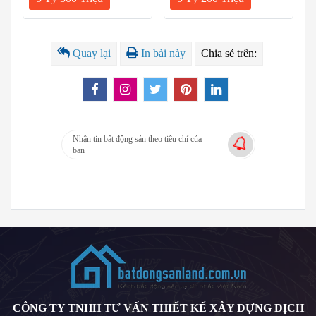
Quay lại
In bài này
Chia sẻ trên:
Nhận tin bất động sản theo tiêu chí của
bạn
CÔNG TY TNHH TƯ VẤN THIẾT KẾ XÂY DỰNG DỊCH