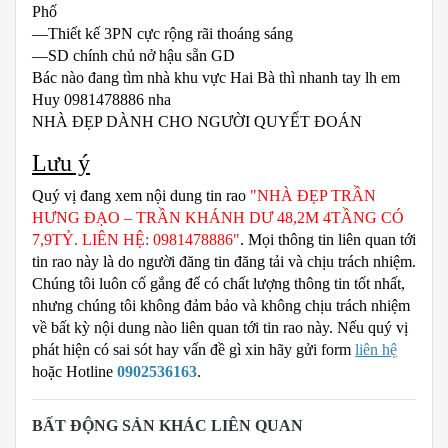
Phố
—Thiết kế 3PN cực rộng rãi thoáng sáng
—SD chính chủ nở hậu sẵn GD
Bác nào đang tìm nhà khu vực Hai Bà thì nhanh tay lh em
Huy 0981478886 nha
NHÀ ĐẸP DÀNH CHO NGƯỜI QUYẾT ĐOÁN
Lưu ý
Quý vị đang xem nội dung tin rao
"NHÀ ĐẸP TRẦN
HƯNG ĐẠO – TRẦN KHÁNH DƯ 48,2M 4TẦNG CÓ
7,9TỶ. LIÊN HỆ: 0981478886"
. Mọi thông tin liên quan tới
tin rao này là do người đăng tin đăng tải và chịu trách nhiệm.
Chúng tôi luôn cố gắng để có chất lượng thông tin tốt nhất,
nhưng chúng tôi không đảm bảo và không chịu trách nhiệm
về bất kỳ nội dung nào liên quan tới tin rao này. Nếu quý vị
phát hiện có sai sót hay vấn đề gì xin hãy gửi form
liên hệ
hoặc Hotline
0902536163
.
BẤT ĐỘNG SẢN KHÁC LIÊN QUAN