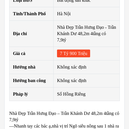
Loại BĐS
Bất động sản khác
Tỉnh/Thành Phố
Hà Nội
Nhà Đẹp Trần Hưng Đạo - Trần
Địa chỉ
Khánh Dư 48,2m 4tầng có
7,9tỷ
Giá cả
7 Tỷ 900 Triệu
Hướng nhà
Không xác định
Hướng ban công
Không xác định
Pháp lý
Sổ Hồng Riêng
Nhà Đẹp Trần Hưng Đạo – Trần Khánh Dư 48,2m 4tầng có
7,9tỷ
—Nhanh tay các bác ạ,nhà vị trí Ngõ siêu nông sau 1 nhà ra