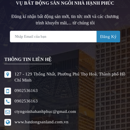
VỤ BẤT ĐỘNG SẢN NGÔI NHÀ HẠNH PHÚC
Đăng kí nhận bất động sản mới, tin tức mới và các chương
trình khuyến mãi,... từ chúng tôi
Đăng Ký
THÔNG TIN LIÊN HỆ
127 - 129 Thống Nhất, Phường Phú Thọ Hoà, Thành phố Hồ
Chí Minh
0902536163
0902536163
ctyngoinhahanhphuc@gmail.com
www.batdongsanland.com.vn