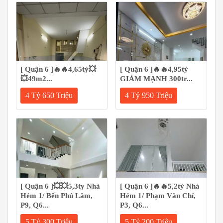
[ Quận 6 ]🔥🔥4,65tỷ💥
[ Quận 6 ]🔥🔥4,95tỷ
💥49m2...
GIẢM MẠNH 300tr...
4 Tỷ 650 Triệu
4 Tỷ 950 Triệu
[ Quận 6 ]💥💥5,3ty Nhà
[ Quận 6 ]🔥🔥5,2tỷ Nhà
Hẻm 1/ Bến Phú Lâm,
Hẻm 1/ Phạm Văn Chí,
P9, Q6...
P3, Q6...
5 Tỷ 300 Triệu
5 Tỷ 200 Triệu