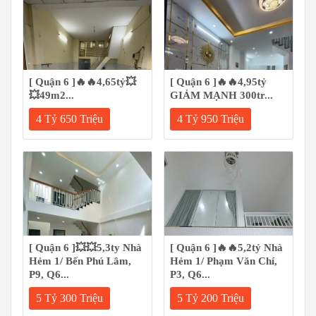
[ Quận 6 ]🔥🔥4,65tỷ💥
[ Quận 6 ]🔥🔥4,95tỷ
💥49m2...
GIẢM MẠNH 300tr...
4 Tỷ 650 Triệu
4 Tỷ 950 Triệu
[ Quận 6 ]💥💥5,3ty Nhà
[ Quận 6 ]🔥🔥5,2tỷ Nhà
Hẻm 1/ Bến Phú Lâm,
Hẻm 1/ Phạm Văn Chí,
P9, Q6...
P3, Q6...
5 Tỷ 300 Triệu
5 Tỷ 200 Triệu