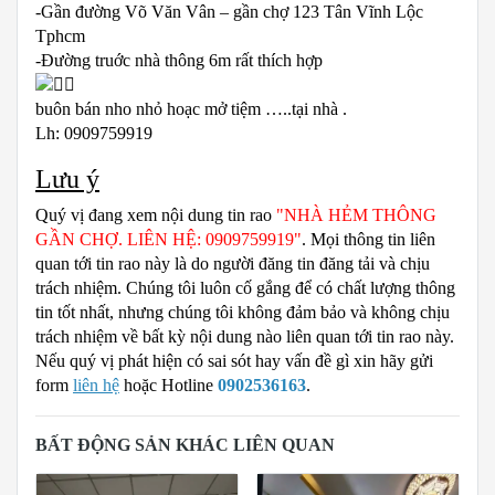
-Gần đường Võ Văn Vân – gần chợ 123 Tân Vĩnh Lộc
Tphcm
-Đường truớc nhà thông 6m rất thích hợp
buôn bán nho nhỏ hoạc mở tiệm …..tại nhà .
Lh: 0909759919
Lưu ý
Quý vị đang xem nội dung tin rao
"NHÀ HẺM THÔNG
GẦN CHỢ. LIÊN HỆ: 0909759919"
. Mọi thông tin liên
quan tới tin rao này là do người đăng tin đăng tải và chịu
trách nhiệm. Chúng tôi luôn cố gắng để có chất lượng thông
tin tốt nhất, nhưng chúng tôi không đảm bảo và không chịu
trách nhiệm về bất kỳ nội dung nào liên quan tới tin rao này.
Nếu quý vị phát hiện có sai sót hay vấn đề gì xin hãy gửi
form
liên hệ
hoặc Hotline
0902536163
.
BẤT ĐỘNG SẢN KHÁC LIÊN QUAN