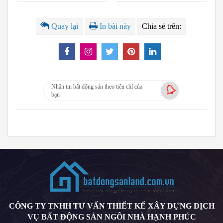
Quay lại
In bài này
Chia sẻ trên:
Nhận tin bất động sản theo tiêu chí của
bạn
CÔNG TY TNHH TƯ VẤN THIẾT KẾ XÂY DỰNG DỊCH
VỤ BẤT ĐỘNG SẢN NGÔI NHÀ HẠNH PHÚC