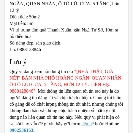
NGÂN, QUAN NHÂN, Ô TÔ LÙI CỬA, 5 TẦNG, hơn
12 tỷ
Diện tích: 50m2
Mặt tiền: 5m
Vị trí trung tâm quậ Thanh Xuân, gần Ngã Tư Sở, 10m ra
hồ điều hòa
Sổ riêng đẹp, sẵn giao dịch.
Lh: 0888128846
Lưu ý
Quý vị đang xem nội dung tin rao
"[NHÀ THẬT, GIÁ
NÉT] BÁN NHÀ PHỐ HOÀNG NGÂN, QUAN NHÂN,
Ô TÔ LÙI CỬA, 5 TẦNG, HƠN 12 TỶ. LIÊN HỆ:
0888128846"
. Mọi thông tin liên quan tới tin rao này là do
người đăng tin đăng tải và chịu trách nhiệm. Chúng tôi luôn
cố gắng để có chất lượng thông tin tốt nhất, nhưng chúng tôi
không đảm bảo và không chịu trách nhiệm về bất kỳ nội
dung nào liên quan tới tin rao này. Nếu quý vị phát hiện có
sai sót hay vấn đề gì xin hãy gửi form
liên hệ
hoặc Hotline
0902536163
.