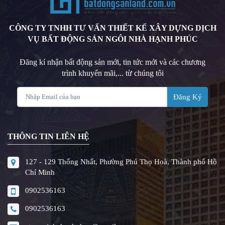
CÔNG TY TNHH TƯ VẤN THIẾT KẾ XÂY DỰNG DỊCH
VỤ BẤT ĐỘNG SẢN NGÔI NHÀ HẠNH PHÚC
Đăng kí nhận bất động sản mới, tin tức mới và các chương
trình khuyến mãi,... từ chúng tôi
Đăng Ký
THÔNG TIN LIÊN HỆ
127 - 129 Thống Nhất, Phường Phú Thọ Hoà, Thành phố Hồ
Chí Minh
0902536163
0902536163