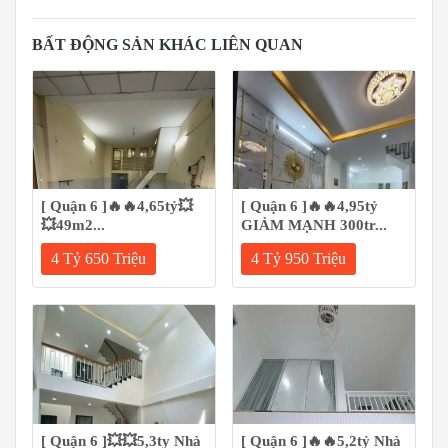
BẤT ĐỘNG SẢN KHÁC LIÊN QUAN
[ Quận 6 ]🔥🔥4,65tỷ💥
[ Quận 6 ]🔥🔥4,95tỷ
💥49m2...
GIẢM MẠNH 300tr...
4 Tỷ 650 Triệu
4 Tỷ 950 Triệu
[ Quận 6 ]💥💥5,3ty Nhà
[ Quận 6 ]🔥🔥5,2tỷ Nhà