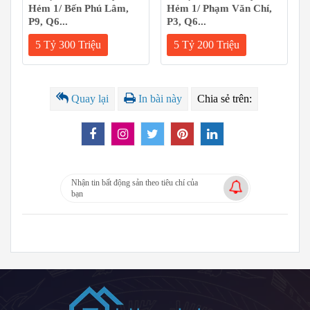
Hẻm 1/ Bến Phú Lâm,
Hẻm 1/ Phạm Văn Chí,
P9, Q6...
P3, Q6...
5 Tỷ 300 Triệu
5 Tỷ 200 Triệu
Quay lại
In bài này
Chia sẻ trên:
Nhận tin bất động sản theo tiêu chí của
bạn