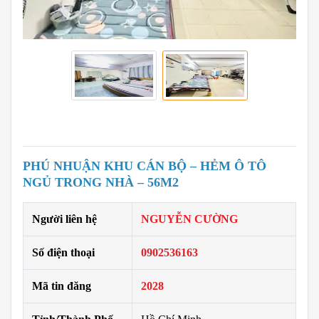
PHÚ NHUẬN KHU CÁN BỘ – HẺM Ô TÔ
NGỦ TRONG NHÀ – 56M2
Người liên hệ
NGUYỄN CƯỜNG
Số điện thoại
0902536163
Mã tin đăng
2028