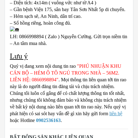
– Diện tích: 4x14m ( vuông vức như tờ A4 )
– Gần bệnh Viện 175, sân bay Tân Sơn Nhất 5p di chuyển.
– Hẻm sạch sẽ, An Ninh, dân trí cao.
– Sổ hồng riêng, hoàn công đủ.
LH: 0866998894 ( Zalo ) Nguyễn Cường. Gửi trọn niềm tin
– An tâm mua nhà.
Lưu ý
Quý vị đang xem nội dung tin rao
"PHÚ NHUẬN KHU
CÁN BỘ – HẺM Ô TÔ NGỦ TRONG NHÀ – 56M2.
LIÊN HỆ: 0866998894"
. Mọi thông tin liên quan tới tin rao
này là do người đăng tin đăng tải và chịu trách nhiệm.
Chúng tôi luôn cố gắng để có chất lượng thông tin tốt nhất,
nhưng chúng tôi không đảm bảo và không chịu trách nhiệm
về bất kỳ nội dung nào liên quan tới tin rao này. Nếu quý vị
phát hiện có sai sót hay vấn đề gì xin hãy gửi form
liên hệ
hoặc Hotline
0902536163
.
BẤT ĐỘNG SẢN KHÁC LIÊN QUAN