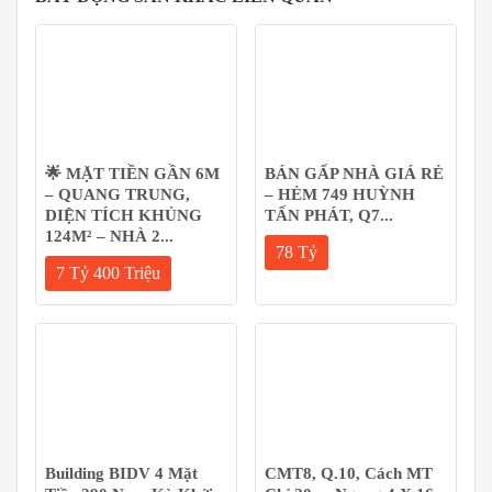
🌟 MẶT TIỀN GẦN 6M
BÁN GẤP NHÀ GIÁ RẺ
– QUANG TRUNG,
– HẺM 749 HUỲNH
DIỆN TÍCH KHỦNG
TẤN PHÁT, Q7...
124M² – NHÀ 2...
78 Tỷ
7 Tỷ 400 Triệu
Building BIDV 4 Mặt
CMT8, Q.10, Cách MT