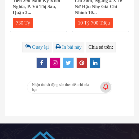
Tiền 290 Nam Kỳ Khởi
Chỉ 20m, Ngang 4 X 16
Nghĩa, P. Võ Thị Sáu,
Nở Hậu Nhẹ Giá Chỉ
Quận 3...
Nhỉnh 10...
730 Tỷ
10 Tỷ 700 Triệu
Quay lại
In bài này
Chia sẻ trên:
Nhận tin bất động sản theo tiêu chí của
bạn