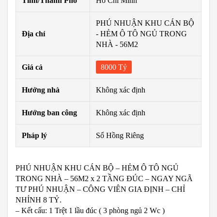
Tỉnh/Thành Phố
Hồ Chí Minh
PHÚ NHUẬN KHU CÁN BỘ
Địa chỉ
- HẺM Ô TÔ NGỦ TRONG
NHÀ - 56M2
Giá cả
8000 Tỷ
Hướng nhà
Không xác định
Hướng ban công
Không xác định
Pháp lý
Sổ Hồng Riêng
PHÚ NHUẬN KHU CÁN BỘ – HẺM Ô TÔ NGỦ
TRONG NHÀ – 56M2 x 2 TẦNG ĐÚC – NGAY NGÃ
TƯ PHÚ NHUẬN – CÔNG VIÊN GIA ĐỊNH – CHỈ
NHỈNH 8 TỶ.
– Kết cấu: 1 Trệt 1 lầu đúc ( 3 phòng ngủ 2 Wc )