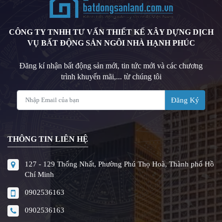
CÔNG TY TNHH TƯ VẤN THIẾT KẾ XÂY DỰNG DỊCH
VỤ BẤT ĐỘNG SẢN NGÔI NHÀ HẠNH PHÚC
Đăng kí nhận bất động sản mới, tin tức mới và các chương
trình khuyến mãi,... từ chúng tôi
Đăng Ký
THÔNG TIN LIÊN HỆ
127 - 129 Thống Nhất, Phường Phú Thọ Hoà, Thành phố Hồ
Chí Minh
0902536163
0902536163