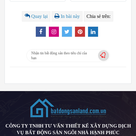
Quay lại
In bài này
Chia sẻ trên:
Nhận tin bất động sản theo tiêu chí của
bạn
CÔNG TY TNHH TƯ VẤN THIẾT KẾ XÂY DỰNG DỊCH
VỤ BẤT ĐỘNG SẢN NGÔI NHÀ HẠNH PHÚC