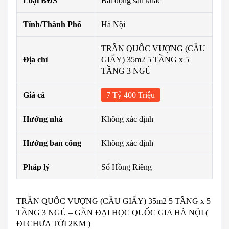
Loại BĐS
Bất động sản khác
Tỉnh/Thành Phố
Hà Nội
TRẦN QUỐC VƯỢNG (CẦU
Địa chỉ
GIẤY) 35m2 5 TẦNG x 5
TẦNG 3 NGỦ
Giá cả
7 Tỷ 400 Triệu
Hướng nhà
Không xác định
Hướng ban công
Không xác định
Pháp lý
Sổ Hồng Riêng
TRẦN QUỐC VƯỢNG (CẦU GIẤY) 35m2 5 TẦNG x 5
TẦNG 3 NGỦ – GẦN ĐẠI HỌC QUỐC GIA HÀ NỘI (
ĐI CHƯA TỚI 2KM )