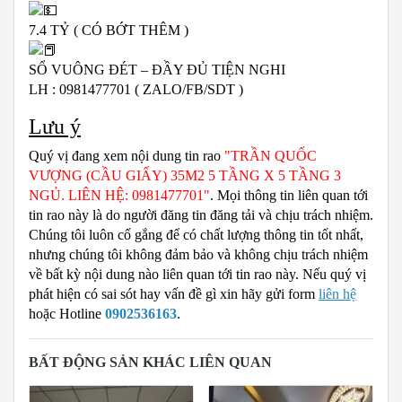
7.4 TỶ ( CÓ BỚT THÊM )
SỔ VUÔNG ĐÉT – ĐẦY ĐỦ TIỆN NGHI
LH : 0981477701 ( ZALO/FB/SDT )
Lưu ý
Quý vị đang xem nội dung tin rao
"TRẦN QUỐC
VƯỢNG (CẦU GIẤY) 35M2 5 TẦNG X 5 TẦNG 3
NGỦ. LIÊN HỆ: 0981477701"
. Mọi thông tin liên quan tới
tin rao này là do người đăng tin đăng tải và chịu trách nhiệm.
Chúng tôi luôn cố gắng để có chất lượng thông tin tốt nhất,
nhưng chúng tôi không đảm bảo và không chịu trách nhiệm
về bất kỳ nội dung nào liên quan tới tin rao này. Nếu quý vị
phát hiện có sai sót hay vấn đề gì xin hãy gửi form
liên hệ
hoặc Hotline
0902536163
.
BẤT ĐỘNG SẢN KHÁC LIÊN QUAN