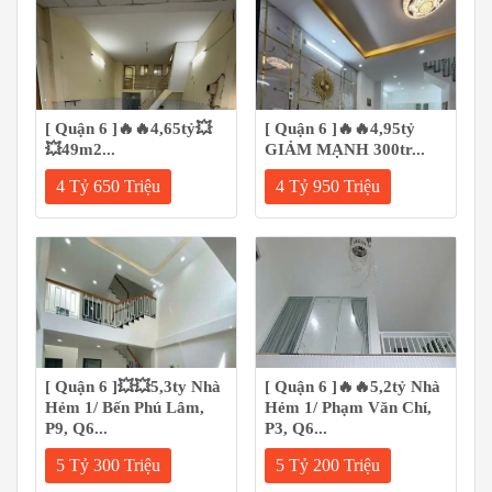
[ Quận 6 ]🔥🔥4,65tỷ💥
[ Quận 6 ]🔥🔥4,95tỷ
💥49m2...
GIẢM MẠNH 300tr...
4 Tỷ 650 Triệu
4 Tỷ 950 Triệu
[ Quận 6 ]💥💥5,3ty Nhà
[ Quận 6 ]🔥🔥5,2tỷ Nhà
Hẻm 1/ Bến Phú Lâm,
Hẻm 1/ Phạm Văn Chí,
P9, Q6...
P3, Q6...
5 Tỷ 300 Triệu
5 Tỷ 200 Triệu