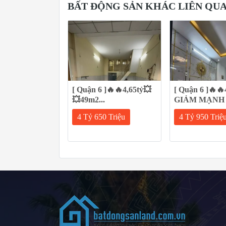
BẤT ĐỘNG SẢN KHÁC LIÊN QU
[ Quận 6 ]🔥🔥4,65tỷ💥
[ Quận 6 ]🔥🔥
💥49m2...
GIẢM MẠNH 30
4 Tỷ 650 Triệu
4 Tỷ 950 Triệ