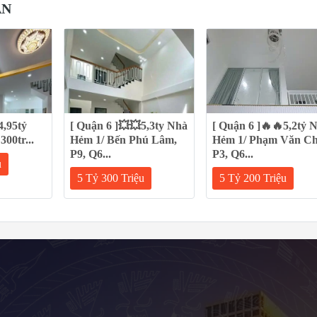
AN
4,95tỷ
[ Quận 6 ]💥💥5,3ty Nhà
[ Quận 6 ]🔥🔥5,2tỷ 
0tr...
Hẻm 1/ Bến Phú Lâm,
Hẻm 1/ Phạm Văn Ch
P9, Q6...
P3, Q6...
u
5 Tỷ 300 Triệu
5 Tỷ 200 Triệu