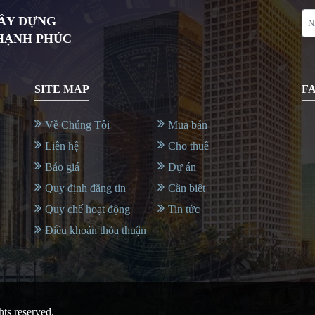
XÂY DỰNG
 HẠNH PHÚC
SITE MAP
F
Về Chúng Tôi
Mua bán
Liên hệ
Cho thuê
Báo giá
Dự án
Quy định đăng tin
Cần biết
Quy chế hoạt động
Tin tức
Điều khoản thỏa thuận
ghts reserved.