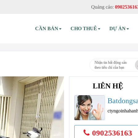
Quảng cáo:
090253616
CẦN BÁN
CHO THUÊ
DỰ ÁN
Nhận tin bất động sản
theo tiêu chí của bạn
LIÊN HỆ
Batdongs
ctyngoinhahan
0902536163