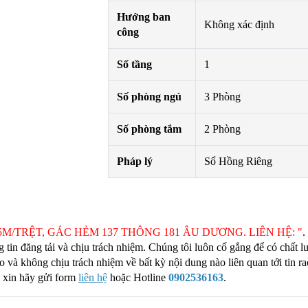
Hướng ban
Không xác định
công
Số tầng
1
Số phòng ngủ
3 Phòng
Số phòng tắm
2 Phòng
Pháp lý
Sổ Hồng Riêng
5M/TRỆT, GÁC HẺM 137 THÔNG 181 ÂU DƯƠNG. LIÊN HỆ: "
.
ng tin đăng tải và chịu trách nhiệm. Chúng tôi luôn cố gắng để có chất 
 và không chịu trách nhiệm về bất kỳ nội dung nào liên quan tới tin ra
ì xin hãy gửi form
liên hệ
hoặc Hotline
0902536163
.