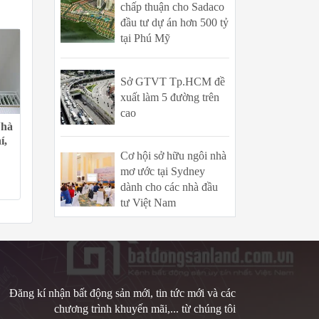
chấp thuận cho Sadaco
đầu tư dự án hơn 500 tỷ
tại Phú Mỹ
Sở GTVT Tp.HCM đề
xuất làm 5 đường trên
cao
Nhà
í,
Cơ hội sở hữu ngôi nhà
mơ ước tại Sydney
dành cho các nhà đầu
tư Việt Nam
Đăng kí nhận bất động sản mới, tin tức mới và các
chương trình khuyến mãi,... từ chúng tôi