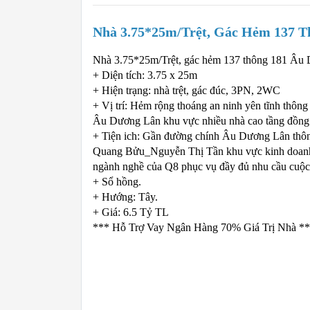
Nhà 3.75*25m/trệt, Gác Hẻm 137 T
Nhà 3.75*25m/Trệt, gác hẻm 137 thông 181 Âu
+ Diện tích: 3.75 x 25m
+ Hiện trạng: nhà trệt, gác đúc, 3PN, 2WC
+ Vị trí: Hẻm rộng thoáng an ninh yên tĩnh thôn
Âu Dương Lân khu vực nhiều nhà cao tầng đồng
+ Tiện ich: Gần đường chính Âu Dương Lân thô
Quang Bửu_Nguyễn Thị Tần khu vực kinh doanh
ngành nghề của Q8 phục vụ đầy đủ nhu cầu cuộc
+ Sổ hồng.
+ Hướng: Tây.
+ Giá: 6.5 Tỷ TL
*** Hỗ Trợ Vay Ngân Hàng 70% Giá Trị Nhà *