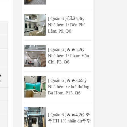
[ Quận 6 ]💥💥5,3ty
Nhà hẻm 1/ Bến Phú
Lâm, P9, Q6
[ Quận 6 ]🔥🔥5,2tỷ
Nhà hẻm 1/ Phạm Văn
Chí, P3, Q6
g
[ Quận 6 ]🔥🔥3,65tỷ
h
Nhà hẻm xe hơi đường
Bà Hom, P13, Q6
[ Quận 6 ]🔥🔥4,2tỷ 🌹
🌹HH 1% nhận đủ🌹🌹