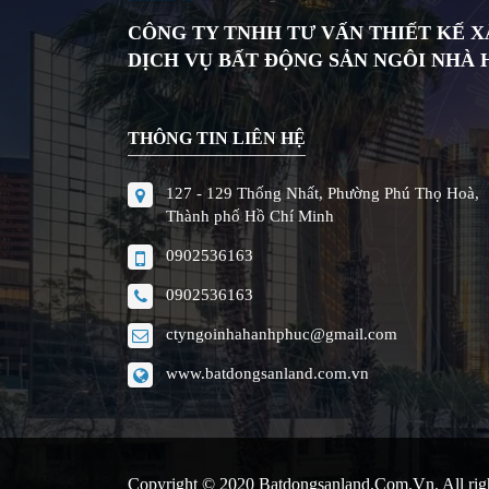
CÔNG TY TNHH TƯ VẤN THIẾT KẾ 
DỊCH VỤ BẤT ĐỘNG SẢN NGÔI NHÀ
THÔNG TIN LIÊN HỆ
127 - 129 Thống Nhất, Phường Phú Thọ Hoà,
Thành phố Hồ Chí Minh
0902536163
0902536163
ctyngoinhahanhphuc@gmail.com
www.batdongsanland.com.vn
Copyright © 2020
Batdongsanland.com.vn
. All ri