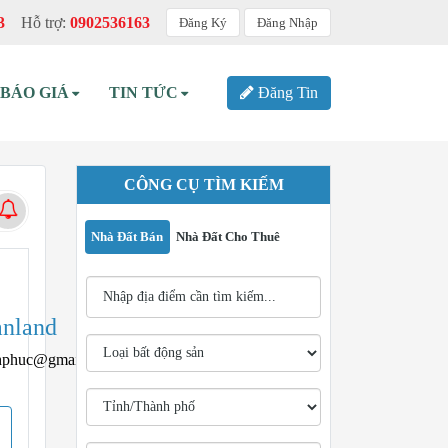
3
Hỗ trợ:
0902536163
Đăng Ký
Đăng Nhập
BÁO GIÁ
TIN TỨC
Đăng Tin
CÔNG CỤ TÌM KIẾM
Nhà Đất Bán
Nhà Đất Cho Thuê
anland
hphuc@gmail.com