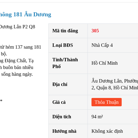
hông 181 Âu Dương
 Dương Lân P2 Q8
Mã tin đăng
305
Loại BĐS
Nhà Cấp 4
g từ hẻm 137 sang 181
 bộ.
Tỉnh/Thành
ng Đặng Chất, Tạ
Hồ Chí Minh
Phố
 buôn bán nhiều
 sống hàng ngày.
Âu Dương Lân, Phườn
Địa chỉ
2, Quận 8, Hồ Chí Min
**
Giá cả
Thỏa Thuận
Diện tích
94 m²
Hướng nhà
Không xác định