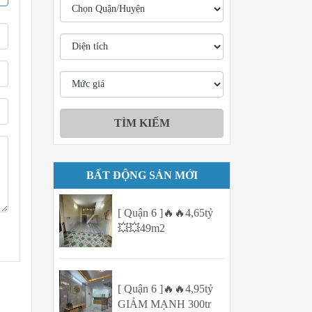
BẤT ĐỘNG SẢN MỚI
[ Quận 6 ]🔥🔥4,65tỷ
💥💥49m2
[ Quận 6 ]🔥🔥4,95tỷ
GIẢM MẠNH 300tr